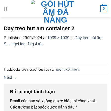
Skip
0
to
content
Day treo hut am container 2
Published
29/11/2024
at
1039 × 1039
in
Dây treo hút ẩm
Silicagel loại 1kg 4 túi
Trackbacks are closed, but you can
post a comment
.
Next
→
Để lại một bình luận
Email của bạn sẽ không được hiển thị công khai.
Các trường bắt buộc được đánh dấu
*