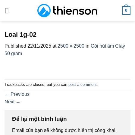
Skip
0
to
content
Loai 1g-02
Published
22/11/2025
at
2500 × 2500
in
Gói hút ẩm Clay
50 gram
Trackbacks are closed, but you can
post a comment
.
←
Previous
Next
→
Để lại một bình luận
Email của bạn sẽ không được hiển thị công khai.