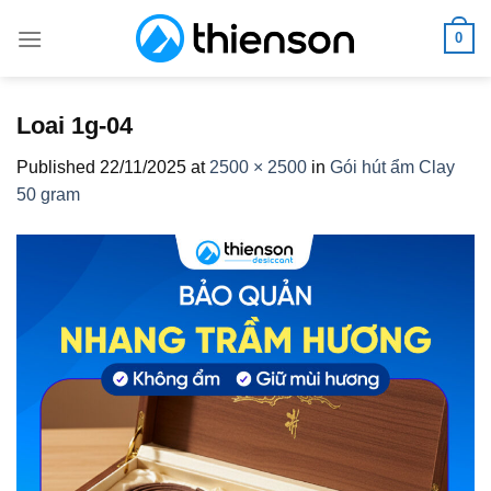
Skip
0
to
content
Loai 1g-04
Published
22/11/2025
at
2500 × 2500
in
Gói hút ẩm Clay
50 gram