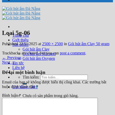
Loai 5g-06
Trang chủ
Giới thiệu
Published
22/11/2025
at
2500 × 2500
in
Gói hút ẩm Clay 50 gram
Sản phẩm
Gói hút ẩm Clay
Trackbacks are closed, but you can
post a comment
.
Gói hút ẩm Silicagel
←
Previous
Gói hút ẩm Oxygen
Next
→
Tin tức
Liên hệ
Để lại một bình luận
Tìm kiếm:
Email của bạn sẽ không được hiển thị công khai.
Các trường bắt
buộc được đánh dấu
*
Giỏ hàng /
0
₫
0
Bình luận
*
Chưa có sản phẩm trong giỏ hàng.
0
Giỏ hàng