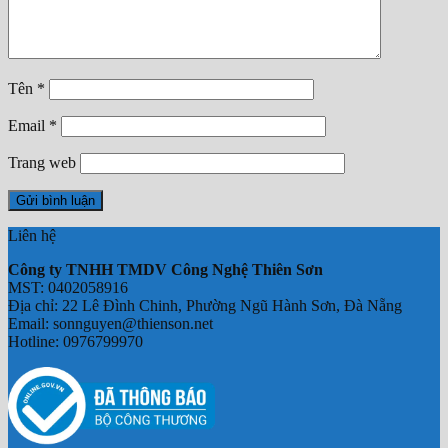
Chưa có sản phẩm trong giỏ hàng.
Tên
*
Email
*
Trang web
Liên hệ
Công ty TNHH TMDV Công Nghệ Thiên Sơn
MST: 0402058916
Địa chỉ: 22 Lê Đình Chinh, Phường Ngũ Hành Sơn, Đà Nẵng
Email: sonnguyen@thienson.net
Hotline: 0976799970