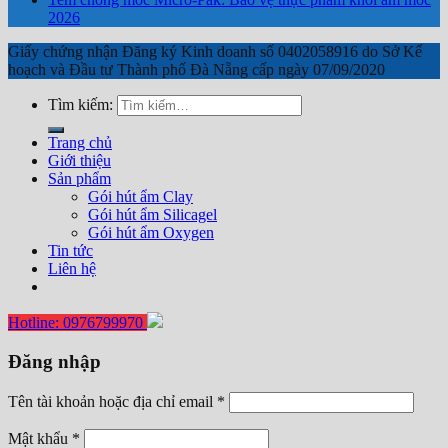
2026
Giấy chứng nhận Đăng ký Kinh doanh số 0402058916 do Sở Kế
hoạch và Đầu tư Thành phố Đà Nẵng cấp ngày 07/09/2020
Tìm kiếm:
Trang chủ
Giới thiệu
Sản phẩm
Gói hút ẩm Clay
Gói hút ẩm Silicagel
Gói hút ẩm Oxygen
Tin tức
Liên hệ
Hotline: 0976799970
Đăng nhập
Tên tài khoản hoặc địa chỉ email
*
Mật khẩu
*