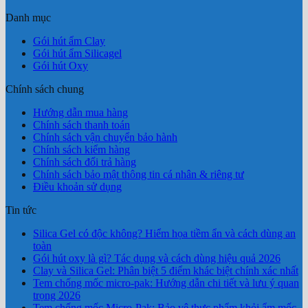
Danh mục
Gói hút ẩm Clay
Gói hút ẩm Silicagel
Gói hút Oxy
Chính sách chung
Hướng dẫn mua hàng
Chính sách thanh toán
Chính sách vận chuyển bảo hành
Chính sách kiểm hàng
Chính sách đổi trả hàng
Chính sách bảo mật thông tin cá nhân & riêng tư
Điều khoản sử dụng
Tin tức
Silica Gel có độc không? Hiểm họa tiềm ẩn và cách dùng an
toàn
Gói hút oxy là gì? Tác dụng và cách dùng hiệu quả 2026
Clay và Silica Gel: Phân biệt 5 điểm khác biệt chính xác nhất
Tem chống mốc micro-pak: Hướng dẫn chi tiết và lưu ý quan
trọng 2026
Tem chống mốc Micro-Pak: Bảo vệ thực phẩm khỏi ẩm mốc