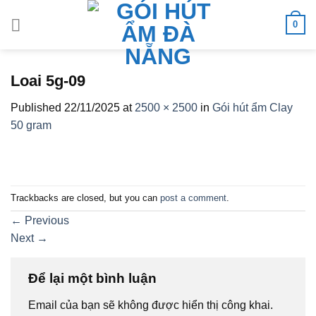
Skip
0
to
content
Loai 5g-09
Published
22/11/2025
at
2500 × 2500
in
Gói hút ẩm Clay
50 gram
Trackbacks are closed, but you can
post a comment
.
←
Previous
Next
→
Để lại một bình luận
Email của bạn sẽ không được hiển thị công khai.