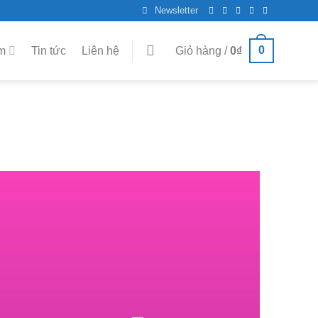
Newsletter
0
m
Tin tức
Liên hệ
Giỏ hàng /
0
₫