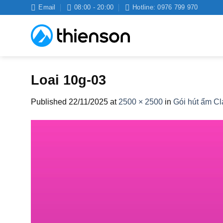
Skip
Email
08:00 - 20:00
Hotline: 0976 799 970
to
content
Loai 10g-03
Published
22/11/2025
at
2500 × 2500
in
Gói hút ẩm Cl