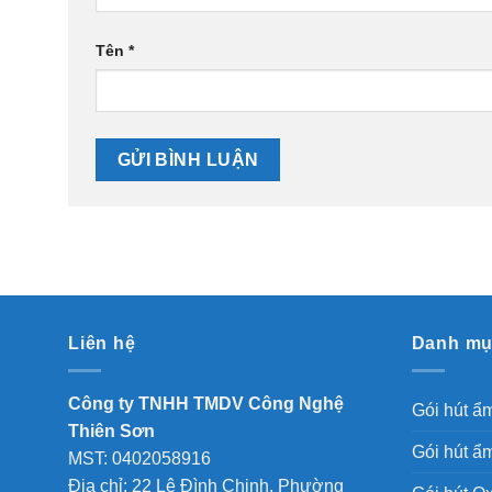
Tên
*
Liên hệ
Danh m
Công ty TNHH TMDV Công Nghệ
Gói hút ẩ
Thiên Sơn
Gói hút ẩm
MST: 0402058916
Địa chỉ: 22 Lê Đình Chinh, Phường