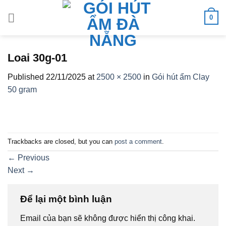
Skip
0
to
content
Loai 30g-01
Published
22/11/2025
at
2500 × 2500
in
Gói hút ẩm Clay
50 gram
Trackbacks are closed, but you can
post a comment
.
←
Previous
Next
→
Để lại một bình luận
Email của bạn sẽ không được hiển thị công khai.