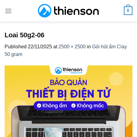
Skip
0
to
content
Loai 50g2-06
Published
22/11/2025
at
2500 × 2500
in
Gói hút ẩm Clay
50 gram