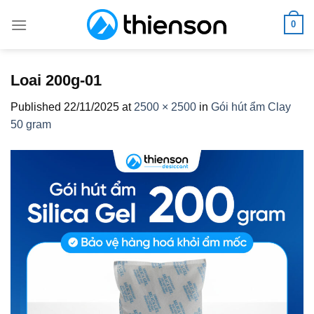
Skip
0
to
content
Loai 200g-01
Published
22/11/2025
at
2500 × 2500
in
Gói hút ẩm Clay
50 gram