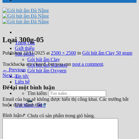
Loai 300g-05
Trang chủ
Giới thiệu
Published
22/11/2025
at
2500 × 2500
in
Gói hút ẩm Clay 50 gram
Sản phẩm
Gói hút ẩm Clay
Trackbacks are closed, but you can
post a comment
.
Gói hút ẩm Silicagel
←
Previous
Gói hút ẩm Oxygen
Next
→
Tin tức
Liên hệ
Để lại một bình luận
Tìm kiếm:
Email của bạn sẽ không được hiển thị công khai.
Các trường bắt
buộc được đánh dấu
*
Giỏ hàng /
0
₫
0
Bình luận
*
Chưa có sản phẩm trong giỏ hàng.
0
Giỏ hàng