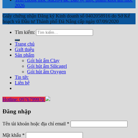
2026
Giấy chứng nhận Đăng ký Kinh doanh số 0402058916 do Sở Kế
hoạch và Đầu tư Thành phố Đà Nẵng cấp ngày 07/09/2020
Tìm kiếm:
Trang chủ
Giới thiệu
Sản phẩm
Gói hút ẩm Clay
Gói hút ẩm Silicagel
Gói hút ẩm Oxygen
Tin tức
Liên hệ
Hotline: 0976799970
Đăng nhập
Tên tài khoản hoặc địa chỉ email
*
Mật khẩu
*