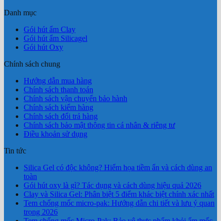
Danh mục
Gói hút ẩm Clay
Gói hút ẩm Silicagel
Gói hút Oxy
Chính sách chung
Hướng dẫn mua hàng
Chính sách thanh toán
Chính sách vận chuyển bảo hành
Chính sách kiểm hàng
Chính sách đổi trả hàng
Chính sách bảo mật thông tin cá nhân & riêng tư
Điều khoản sử dụng
Tin tức
Silica Gel có độc không? Hiểm họa tiềm ẩn và cách dùng an
toàn
Gói hút oxy là gì? Tác dụng và cách dùng hiệu quả 2026
Clay và Silica Gel: Phân biệt 5 điểm khác biệt chính xác nhất
Tem chống mốc micro-pak: Hướng dẫn chi tiết và lưu ý quan
trọng 2026
Tem chống mốc Micro-Pak: Bảo vệ thực phẩm khỏi ẩm mốc