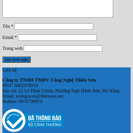
Chưa có sản phẩm trong giỏ hàng.
Tên
*
Email
*
Trang web
Liên hệ
Công ty TNHH TMDV Công Nghệ Thiên Sơn
MST: 0402058916
Địa chỉ: 22 Lê Đình Chinh, Phường Ngũ Hành Sơn, Đà Nẵng
Email: sonnguyen@thienson.net
Hotline: 0976799970