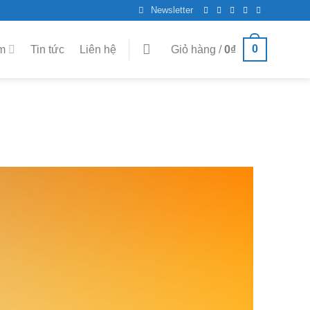
Newsletter
0
m
Tin tức
Liên hệ
Giỏ hàng /
0
₫