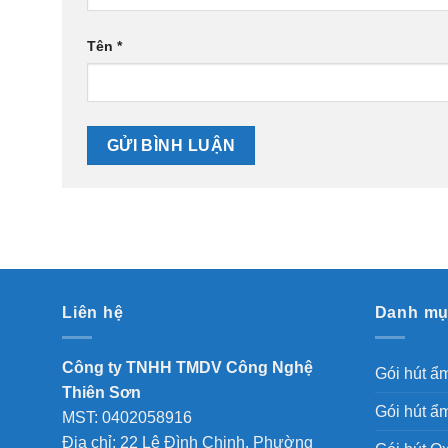
Tên
*
Liên hệ
Danh m
Công ty TNHH TMDV Công Nghệ
Gói hút ẩ
Thiên Sơn
Gói hút ẩm
MST: 0402058916
Địa chỉ: 22 Lê Đình Chinh, Phường