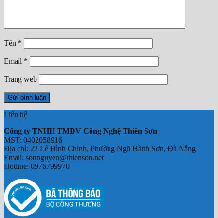
Chưa có sản phẩm trong giỏ hàng.
Tên
*
Email
*
Trang web
Liên hệ
Công ty TNHH TMDV Công Nghệ Thiên Sơn
MST: 0402058916
Địa chỉ: 22 Lê Đình Chinh, Phường Ngũ Hành Sơn, Đà Nẵng
Email: sonnguyen@thienson.net
Hotline: 0976799970