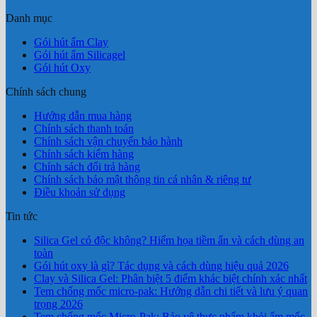
Danh mục
Gói hút ẩm Clay
Gói hút ẩm Silicagel
Gói hút Oxy
Chính sách chung
Hướng dẫn mua hàng
Chính sách thanh toán
Chính sách vận chuyển bảo hành
Chính sách kiểm hàng
Chính sách đổi trả hàng
Chính sách bảo mật thông tin cá nhân & riêng tư
Điều khoản sử dụng
Tin tức
Silica Gel có độc không? Hiểm họa tiềm ẩn và cách dùng an
toàn
Gói hút oxy là gì? Tác dụng và cách dùng hiệu quả 2026
Clay và Silica Gel: Phân biệt 5 điểm khác biệt chính xác nhất
Tem chống mốc micro-pak: Hướng dẫn chi tiết và lưu ý quan
trọng 2026
Tem chống mốc Micro-Pak: Bảo vệ thực phẩm khỏi ẩm mốc