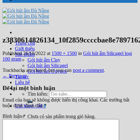
z3830614826134_10f2859ccccbae8e789716
Trang chủ
Giới thiệu
Published
26/10/2022
at
1500 × 1500
in
Gói hút ẩm Silicagel loại
Sản phẩm
100 gram
Gói hút ẩm Clay
Gói hút ẩm Silicagel
Trackbacks are closed, but you can
post a comment
.
Gói hút ẩm Oxygen
←
Previous
Tin tức
Liên hệ
Để lại một bình luận
Tìm kiếm:
Email của bạn sẽ không được hiển thị công khai.
Các trường bắt
buộc được đánh dấu
*
Giỏ hàng /
0
₫
0
Bình luận
*
Chưa có sản phẩm trong giỏ hàng.
0
Giỏ hàng