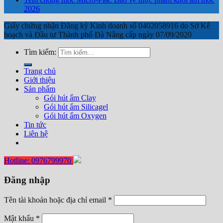
2026
Giấy chứng nhận Đăng ký Kinh doanh số 0402058916 do Sở Kế
hoạch và Đầu tư Thành phố Đà Nẵng cấp ngày 07/09/2020
Tìm kiếm:
Trang chủ
Giới thiệu
Sản phẩm
Gói hút ẩm Clay
Gói hút ẩm Silicagel
Gói hút ẩm Oxygen
Tin tức
Liên hệ
Hotline: 0976799970
Đăng nhập
Tên tài khoản hoặc địa chỉ email
*
Mật khẩu
*