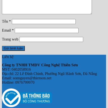
Chưa có sản phẩm trong giỏ hàng.
Tên
*
Email
*
Trang web
Liên hệ
Công ty TNHH TMDV Công Nghệ Thiên Sơn
MST: 0402058916
Địa chỉ: 22 Lê Đình Chinh, Phường Ngũ Hành Sơn, Đà Nẵng
Email: sonnguyen@thienson.net
Hotline: 0976799970