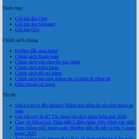
Danh mục
Gói hút ẩm Clay
Gói hút ẩm Silicagel
Gói hút Oxy
Chính sách chung
Hướng dẫn mua hàng
Chính sách thanh toán
Chính sách vận chuyển bảo hành
Chính sách kiểm hàng
Chính sách đổi trả hàng
Chính sách bảo mật thông tin cá nhân & riêng tư
Điều khoản sử dụng
Tin tức
Silica Gel có độc không? Hiểm họa tiềm ẩn và cách dùng an
toàn
Gói hút oxy là gì? Tác dụng và cách dùng hiệu quả 2026
Clay và Silica Gel: Phân biệt 5 điểm khác biệt chính xác nhất
Tem chống mốc micro-pak: Hướng dẫn chi tiết và lưu ý quan
trọng 2026
Tem chống mốc Micro-Pak: Bảo vệ thực phẩm khỏi ẩm mốc