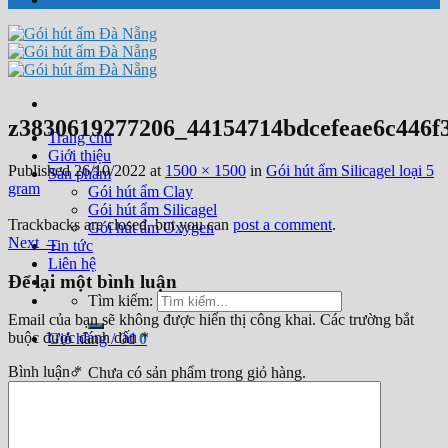
z3830619277206_44154714bdcefeae6c446f
Trang chủ
Giới thiệu
Published
26/10/2022
at
1500 × 1500
in
Gói hút ẩm Silicagel loại 5
Sản phẩm
gram
Gói hút ẩm Clay
Gói hút ẩm Silicagel
Trackbacks are closed, but you can
post a comment
.
Gói hút ẩm Oxygen
Next
→
Tin tức
Liên hệ
Để lại một bình luận
Tìm kiếm:
Email của bạn sẽ không được hiển thị công khai.
Các trường bắt
buộc được đánh dấu
*
Giỏ hàng /
0
₫
0
Bình luận
*
Chưa có sản phẩm trong giỏ hàng.
0
Giỏ hàng