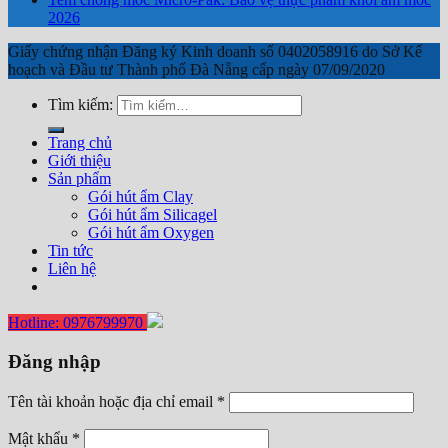
2026
Giấy chứng nhận Đăng ký Kinh doanh số 0402058916 do Sở Kế
hoạch và Đầu tư Thành phố Đà Nẵng cấp ngày 07/09/2020
Tìm kiếm:
Trang chủ
Giới thiệu
Sản phẩm
Gói hút ẩm Clay
Gói hút ẩm Silicagel
Gói hút ẩm Oxygen
Tin tức
Liên hệ
Hotline: 0976799970
Đăng nhập
Tên tài khoản hoặc địa chỉ email
*
Mật khẩu
*