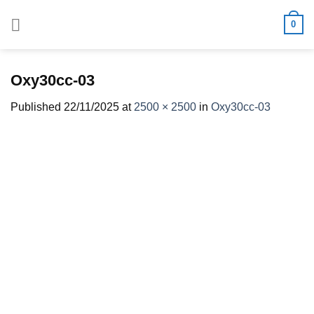
Skip
0
to
content
Oxy30cc-03
Published
22/11/2025
at
2500 × 2500
in
Oxy30cc-03