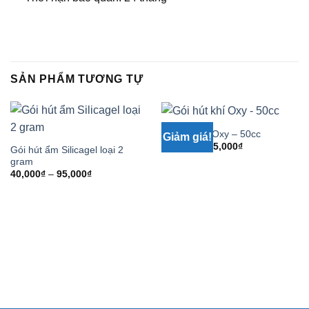
SẢN PHẨM TƯƠNG TỰ
Gói hút khí Oxy – 50cc
Giảm giá!
Giá
Giá
120,000
₫
95,000
₫
Gói hút ẩm Silicagel loại 2
gốc
hiện
gram
là:
tại
120,000₫.
là:
Khoảng
40,000
₫
–
95,000
₫
95,000₫.
giá:
từ
40,000₫
đến
95,000₫