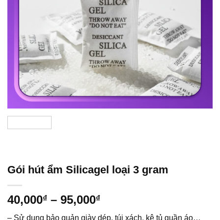
Gói hút ẩm Silicagel loại 3 gram
Khoảng
40,000
–
95,000
₫
₫
giá:
– Sử dụng bảo quản giày dép, túi xách, kệ tủ quần áo…