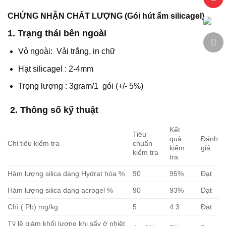
CHỨNG NHẬN CHẤT LƯỢNG (Gói hút ẩm silicagel)
1. Trạng thái bên ngoài
Vỏ ngoài: Vải trắng, in chữ
Hạt silicagel : 2-4mm
Trọng lượng : 3gram/1 gói (+/- 5%)
2. Thông số kỹ thuật
Kết
Tiêu
quả
Đánh
Chỉ tiêu kiểm tra
chuẩn
kiểm
giá
kiểm tra
tra
Hàm lượng silica dạng Hydrat hóa %
90
95%
Đạt
Hàm lượng silica dạng acrogel %
90
93%
Đạt
Chì ( Pb) mg/kg
5
4.3
Đạt
Tỷ lệ giảm khối lượng khi sấy ở nhiệt