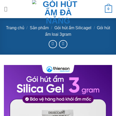
Skip
0
to
content
Trang chủ
/
Sản phẩm
/
Gói hút ẩm Silicagel
/
Gói hút
ẩm loại 3gram