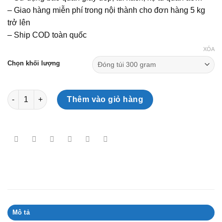
từ
– Giao hàng miễn phí trong nội thành cho đơn hàng 5 kg
40,000₫
trở lên
đến
– Ship COD toàn quốc
95,000₫
XÓA
Chọn khối lượng
Gói hút ẩm Silicagel loại 3 gram số lượng
Thêm vào giỏ hàng
Mô tả