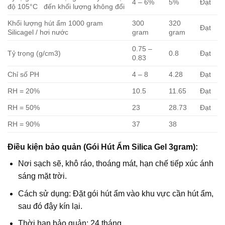
4 – 6%
5%
Đạt
độ 105°C đến khối lượng không đổi
Khổi lượng hút ẩm 1000 gram
300
320
Đạt
Silicagel / hơi nước
gram
gram
0.75 –
Tỷ trọng (g/cm3)
0.8
Đạt
0.83
Chỉ số PH
4 – 8
4.28
Đạt
RH = 20%
10.5
11.65
Đạt
RH = 50%
23
28.73
Đạt
RH = 90%
37
38
Điều kiện bảo quản (Gói Hút Ẩm Silica Gel 3gram):
Nơi sạch sẽ, khô ráo, thoáng mát, hạn chế tiếp xúc ánh
sáng mặt trời.
Cách sử dụng: Đặt gói hút ẩm vào khu vực cần hút ẩm,
sau đó đậy kín lại.
Thời hạn bảo quản: 24 tháng