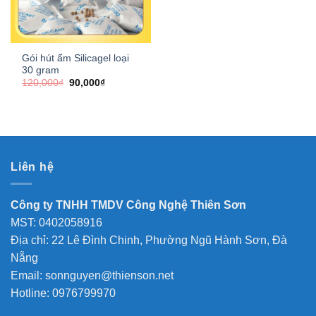
Gói hút ẩm Silicagel loại
30 gram
Giá
Giá
120,000
₫
90,000
₫
gốc
hiện
là:
tại
120,000₫.
là:
90,000₫.
Liên hệ
Công ty TNHH TMDV Công Nghệ Thiên Sơn
MST: 0402058916
Địa chỉ: 22 Lê Đình Chinh, Phường Ngũ Hành Sơn, Đà
Nẵng
Email: sonnguyen@thienson.net
Hotline: 0976799970