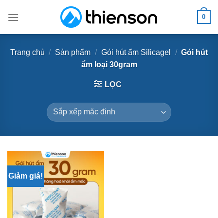
Skip
0
to
content
Trang chủ
/
Sản phẩm
/
Gói hút ẩm Silicagel
/
Gói hút
ẩm loại 30gram
LỌC
Giảm giá!