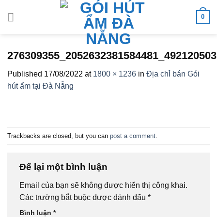
Skip
0
to
content
276309355_2052632381584481_492120503
Published
17/08/2022
at
1800 × 1236
in
Địa chỉ bán Gói
hút ẩm tại Đà Nẵng
Trackbacks are closed, but you can
post a comment
.
Để lại một bình luận
Email của bạn sẽ không được hiển thị công khai.
Các trường bắt buộc được đánh dấu
*
Bình luận
*