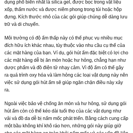
dụng phổ biến nhất là silica gel, được bọc trong vật liệu
xốp, thấm nước và được niêm phong trong túi hoặc hộp
đựng. Kích thước nhỏ của các gói giúp chúng dễ dàng lưu
trữ và di chuyển.
Môi trường có độ ẩm thấp này có thể phục vụ nhiều mục
đích hữu ích khác nhau, tùy thuộc vào nhu cầu cụ thể của
các mặt hàng của bạn. Ví dụ, gói hút ẩm đặc biệt có lợi cho
các mặt hàng dễ bị ăn mòn hoặc hư hỏng, chẳng hạn như
dược phẩm và đồ điện tử nhạy cảm. Vì độ ẩm có thể gây
ra quá trình oxy hóa và làm hỏng các loại vật dụng này nên
việc sử dụng gói hút ẩm sẽ giúp ngăn chặn điều này xảy
ra.
Ngoài việc bảo vệ chống ăn mòn và hư hỏng, sử dụng gói
hút ẩm còn có thể kéo dài tuổi thọ của các vật dụng như
vải và đồ da dễ bị nấm mốc phát triển. Bằng cách cung cấp
một bầu không khí khô ráo hơn, những gói này giúp giữ