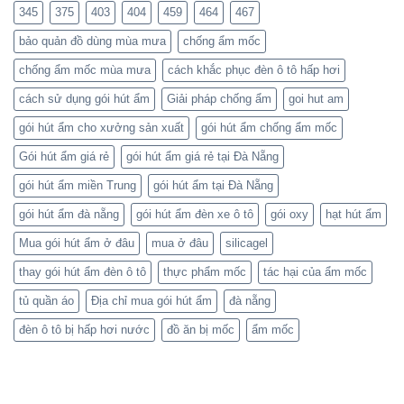
345
375
403
404
459
464
467
bảo quản đồ dùng mùa mưa
chống ẩm mốc
chống ẩm mốc mùa mưa
cách khắc phục đèn ô tô hấp hơi
cách sử dụng gói hút ẩm
Giải pháp chống ẩm
goi hut am
gói hút ẩm cho xưởng sản xuất
gói hút ẩm chống ẩm mốc
Gói hút ẩm giá rẻ
gói hút ẩm giá rẻ tại Đà Nẵng
gói hút ẩm miền Trung
gói hút ẩm tại Đà Nẵng
gói hút ẩm đà nẵng
gói hút ẩm đèn xe ô tô
gói oxy
hạt hút ẩm
Mua gói hút ẩm ở đâu
mua ở đâu
silicagel
thay gói hút ẩm đèn ô tô
thực phẩm mốc
tác hại của ẩm mốc
tủ quần áo
Địa chỉ mua gói hút ẩm
đà nẵng
đèn ô tô bị hấp hơi nước
đồ ăn bị mốc
ẩm mốc