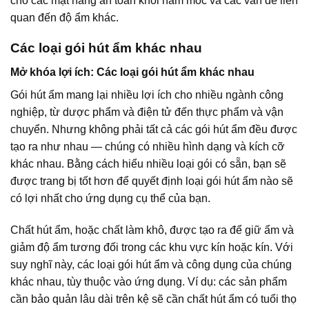
cho các mặt hàng an toàn khỏi nấm mốc và các vấn đề liên
quan đến độ ẩm khác.
Các loại gói hút ẩm khác nhau
Mở khóa lợi ích: Các loại gói hút ẩm khác nhau
Gói hút ẩm mang lại nhiều lợi ích cho nhiều ngành công
nghiệp, từ dược phẩm và điện tử đến thực phẩm và vận
chuyển. Nhưng không phải tất cả các gói hút ẩm đều được
tạo ra như nhau — chúng có nhiều hình dạng và kích cỡ
khác nhau. Bằng cách hiểu nhiều loại gói có sẵn, bạn sẽ
được trang bị tốt hơn để quyết định loại gói hút ẩm nào sẽ
có lợi nhất cho ứng dụng cụ thể của bạn.
Chất hút ẩm, hoặc chất làm khô, được tạo ra để giữ ẩm và
giảm độ ẩm tương đối trong các khu vực kín hoặc kín. Với
suy nghĩ này, các loại gói hút ẩm và công dụng của chúng
khác nhau, tùy thuộc vào ứng dụng. Ví dụ: các sản phẩm
cần bảo quản lâu dài trên kệ sẽ cần chất hút ẩm có tuổi thọ