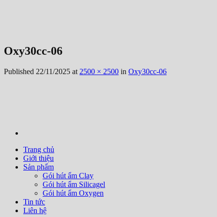
Oxy30cc-06
Published
22/11/2025
at
2500 × 2500
in
Oxy30cc-06
Trang chủ
Giới thiệu
Sản phẩm
Gói hút ẩm Clay
Gói hút ẩm Silicagel
Gói hút ẩm Oxygen
Tin tức
Liên hệ