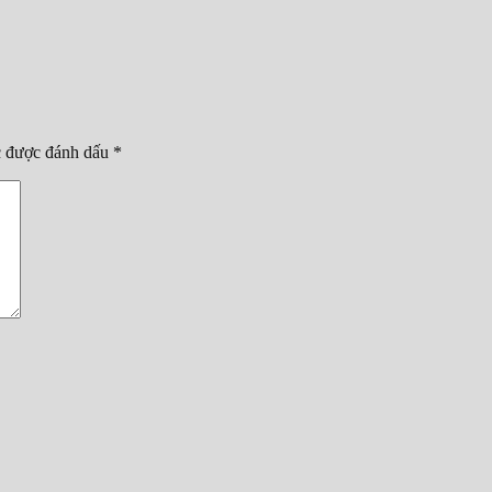
c được đánh dấu
*