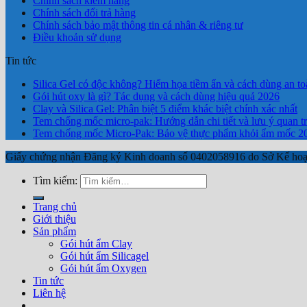
Chính sách kiểm hàng
Chính sách đổi trả hàng
Chính sách bảo mật thông tin cá nhân & riêng tư
Điều khoản sử dụng
Tin tức
Silica Gel có độc không? Hiểm họa tiềm ẩn và cách dùng an to
Gói hút oxy là gì? Tác dụng và cách dùng hiệu quả 2026
Clay và Silica Gel: Phân biệt 5 điểm khác biệt chính xác nhất
Tem chống mốc micro-pak: Hướng dẫn chi tiết và lưu ý quan t
Tem chống mốc Micro-Pak: Bảo vệ thực phẩm khỏi ẩm mốc 2
Giấy chứng nhận Đăng ký Kinh doanh số 0402058916 do Sở Kế hoạ
Tìm kiếm:
Trang chủ
Giới thiệu
Sản phẩm
Gói hút ẩm Clay
Gói hút ẩm Silicagel
Gói hút ẩm Oxygen
Tin tức
Liên hệ