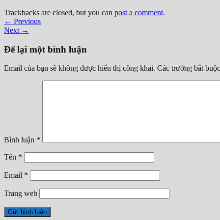
Trackbacks are closed, but you can
post a comment
.
←
Previous
Next
→
Để lại một bình luận
Email của bạn sẽ không được hiển thị công khai.
Các trường bắt buộ
Bình luận
*
Tên
*
Email
*
Trang web