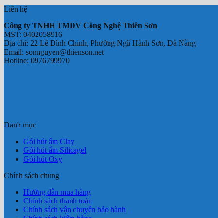
Liên hệ
Công ty TNHH TMDV Công Nghệ Thiên Sơn
MST: 0402058916
Địa chỉ: 22 Lê Đình Chinh, Phường Ngũ Hành Sơn, Đà Nẵng
Email: sonnguyen@thienson.net
Hotline: 0976799970
Danh mục
Gói hút ẩm Clay
Gói hút ẩm Silicagel
Gói hút Oxy
Chính sách chung
Hướng dẫn mua hàng
Chính sách thanh toán
Chính sách vận chuyển bảo hành