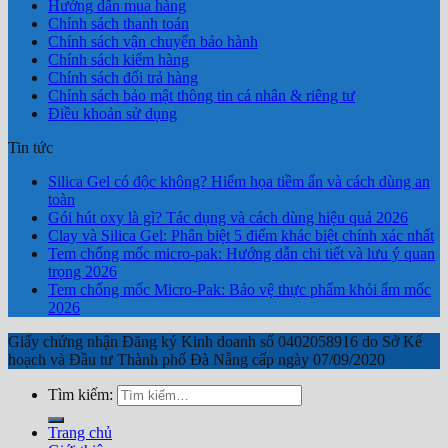
Hướng dẫn mua hàng
Chính sách thanh toán
Chính sách vận chuyển bảo hành
Chính sách kiểm hàng
Chính sách đổi trả hàng
Chính sách bảo mật thông tin cá nhân & riêng tư
Điều khoản sử dụng
Tin tức
Silica Gel có độc không? Hiểm họa tiềm ẩn và cách dùng an
toàn
Gói hút oxy là gì? Tác dụng và cách dùng hiệu quả 2026
Clay và Silica Gel: Phân biệt 5 điểm khác biệt chính xác nhất
Tem chống mốc micro-pak: Hướng dẫn chi tiết và lưu ý quan
trọng 2026
Tem chống mốc Micro-Pak: Bảo vệ thực phẩm khỏi ẩm mốc
2026
Giấy chứng nhận Đăng ký Kinh doanh số 0402058916 do Sở Kế
hoạch và Đầu tư Thành phố Đà Nẵng cấp ngày 07/09/2020
Tìm kiếm:
Trang chủ