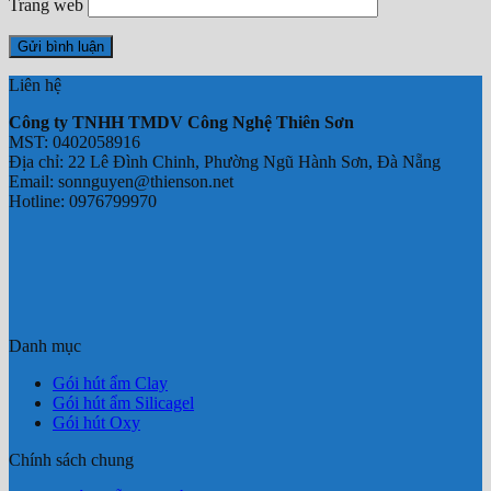
Trang web
Liên hệ
Công ty TNHH TMDV Công Nghệ Thiên Sơn
MST: 0402058916
Địa chỉ: 22 Lê Đình Chinh, Phường Ngũ Hành Sơn, Đà Nẵng
Email: sonnguyen@thienson.net
Hotline: 0976799970
Danh mục
Gói hút ẩm Clay
Gói hút ẩm Silicagel
Gói hút Oxy
Chính sách chung