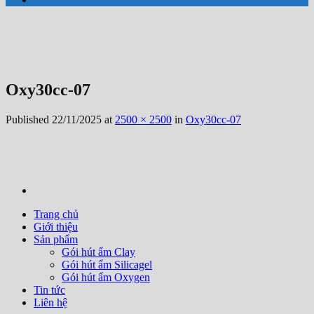
Oxy30cc-07
Published
22/11/2025
at
2500 × 2500
in
Oxy30cc-07
Trang chủ
Giới thiệu
Sản phẩm
Gói hút ẩm Clay
Gói hút ẩm Silicagel
Gói hút ẩm Oxygen
Tin tức
Liên hệ