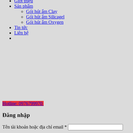
Giới thiệu
Sản phẩm
Gói hút ẩm Clay
Gói hút ẩm Silicagel
Gói hút ẩm Oxygen
Tin tức
Liên hệ
Hotline: 0976799970
Đăng nhập
Tên tài khoản hoặc địa chỉ email
*