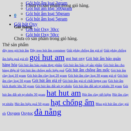
Gói hút ẩm loại 3gram
Chưa có sản phẩm trong giỏ hàng.
Gói hút ẩm loại 500gram
Gói hút ẩm loại 50gram
0
Gói hút ẩm loại 5gram
Gói hút Oxy
Giỏ hàng
Gói hút Oxy 30cc
Gói hút Oxy 50cc
Chưa có sản phẩm trong giỏ hàng.
Thẻ sản phẩm
dây treo gói hút ẩm
Dây treo hút ẩm container
Giải pháp chống ẩm giá rẻ
Giải pháp chống
goi hut am
goi hut oxy
Gói hút ẩm bảo quản
ẩm hiệu quả giá tốt
hàng hóa
Gói hút ẩm bảo quản thực phẩm
Gói hút ẩm bảo vệ sản phẩm
Gói hút ẩm cho
Gói hút ẩm chống ẩm mốc
hàng điện tử
Gói hút ẩm chống mốc hiệu quả
Gói hút ẩm
clay loại 10 gram
Gói hút ẩm clay loại 20 gram
Gói hút ẩm clay loại 30 gram giá rẻ
Gói hút
Gói hút ẩm giá rẻ
ẩm clay loại 50 gram
Gói hút ẩm giá rẻ chất lượng cao
Gói hút ẩm
kích thước lớn 50 gram
Gói hút ẩm đất sét tự nhiên
Gói hút ẩm đất sét tự nhiên 20 gram
Gói
hat hut am
hút ẩm đất sét tự nhiên 30 gram
Hút ẩm clay tiết kiệm
Hút ẩm clay
hạt chống ẩm
tự nhiên
Hút ẩm hiệu quả 50 gram
Mua gói hút ẩm clay giá
đà nẵng
Oxygen
Oxytoc
tốt