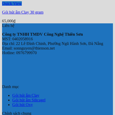
Quick View
Gói hút ẩm Clay 30 gram
65,000
₫
Liên hệ
Công ty TNHH TMDV Công Nghệ Thiên Sơn
MST: 0402058916
Địa chỉ: 22 Lê Đình Chinh, Phường Ngũ Hành Sơn, Đà Nẵng
Email: sonnguyen@thienson.net
Hotline: 0976799970
Danh mục
Gói hút ẩm Clay
Gói hút ẩm Silicagel
Gói hút Oxy
Chính sách chung