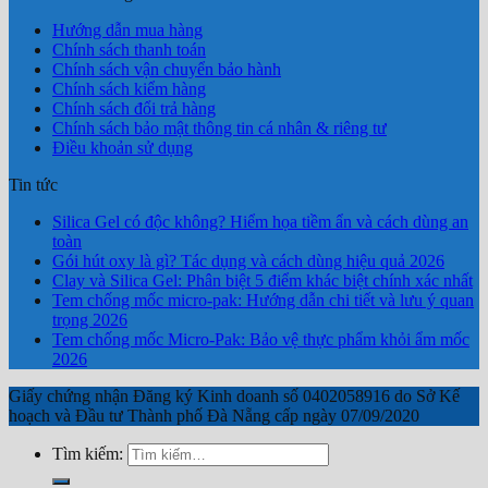
Hướng dẫn mua hàng
Chính sách thanh toán
Chính sách vận chuyển bảo hành
Chính sách kiểm hàng
Chính sách đổi trả hàng
Chính sách bảo mật thông tin cá nhân & riêng tư
Điều khoản sử dụng
Tin tức
Silica Gel có độc không? Hiểm họa tiềm ẩn và cách dùng an
toàn
Gói hút oxy là gì? Tác dụng và cách dùng hiệu quả 2026
Clay và Silica Gel: Phân biệt 5 điểm khác biệt chính xác nhất
Tem chống mốc micro-pak: Hướng dẫn chi tiết và lưu ý quan
trọng 2026
Tem chống mốc Micro-Pak: Bảo vệ thực phẩm khỏi ẩm mốc
2026
Giấy chứng nhận Đăng ký Kinh doanh số 0402058916 do Sở Kế
hoạch và Đầu tư Thành phố Đà Nẵng cấp ngày 07/09/2020
Tìm kiếm: