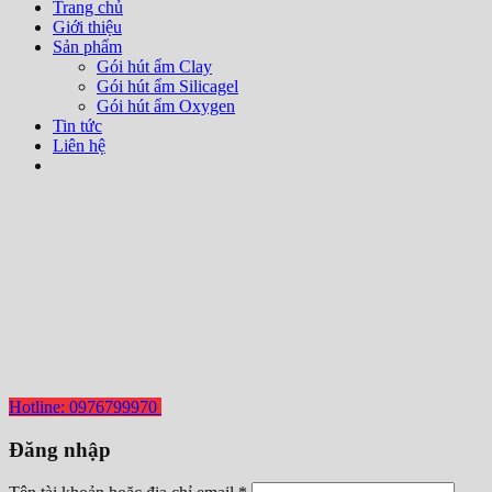
Trang chủ
Giới thiệu
Sản phẩm
Gói hút ẩm Clay
Gói hút ẩm Silicagel
Gói hút ẩm Oxygen
Tin tức
Liên hệ
Hotline: 0976799970
Đăng nhập