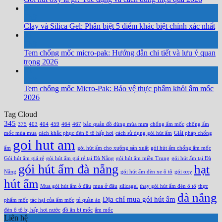
04
Th8
Clay và Silica Gel: Phân biệt 5 điểm khác biệt chính xác nhất
03
Th8
Tem chống mốc micro-pak: Hướng dẫn chi tiết và lưu ý quan
trọng 2026
03
Th8
Tem chống mốc Micro-Pak: Bảo vệ thực phẩm khỏi ẩm mốc
2026
Tag Cloud
345
375
403
404
459
464
467
bảo quản đồ dùng mùa mưa
chống ẩm mốc
chống ẩm
mốc mùa mưa
cách khắc phục đèn ô tô hấp hơi
cách sử dụng gói hút ẩm
Giải pháp chống
goi hut am
ẩm
gói hút ẩm cho xưởng sản xuất
gói hút ẩm chống ẩm mốc
Gói hút ẩm giá rẻ
gói hút ẩm giá rẻ tại Đà Nẵng
gói hút ẩm miền Trung
gói hút ẩm tại Đà
gói hút ẩm đà nẵng
hạt
Nẵng
gói hút ẩm đèn xe ô tô
gói oxy
hút ẩm
Mua gói hút ẩm ở đâu
mua ở đâu
silicagel
thay gói hút ẩm đèn ô tô
thực
đà nẵng
Địa chỉ mua gói hút ẩm
phẩm mốc
tác hại của ẩm mốc
tủ quần áo
đèn ô tô bị hấp hơi nước
đồ ăn bị mốc
ẩm mốc
Liên hệ