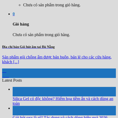
Chưa có sản phẩm trong giỏ hàng.
0
Giỏ hàng
Chưa có sản phẩm trong giỏ hàng.
Địa chỉ bán Gói hút ẩm tại Đà Nẵng
Sản phẩm gói chống ẩm được bán buôn, bán lẻ cho các cửa hàng,
khách [...]
17
Th8
Latest Posts
04
Th8
Silica Gel có độc không? Hiểm họa tiềm ẩn và cách dùng an
toàn
04
Th8
Gói hút oxy là gì? Tác dụng và cách dùng hiệu quả 2026