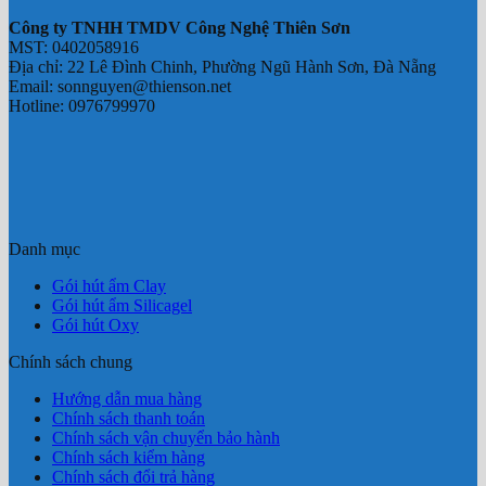
Công ty TNHH TMDV Công Nghệ Thiên Sơn
MST: 0402058916
Địa chỉ: 22 Lê Đình Chinh, Phường Ngũ Hành Sơn, Đà Nẵng
Email: sonnguyen@thienson.net
Hotline: 0976799970
Danh mục
Gói hút ẩm Clay
Gói hút ẩm Silicagel
Gói hút Oxy
Chính sách chung
Hướng dẫn mua hàng
Chính sách thanh toán
Chính sách vận chuyển bảo hành
Chính sách kiểm hàng
Chính sách đổi trả hàng