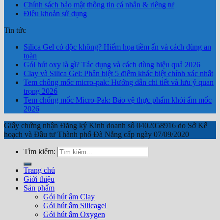
Chính sách bảo mật thông tin cá nhân & riêng tư
Điều khoản sử dụng
Tin tức
Silica Gel có độc không? Hiểm họa tiềm ẩn và cách dùng an
toàn
Gói hút oxy là gì? Tác dụng và cách dùng hiệu quả 2026
Clay và Silica Gel: Phân biệt 5 điểm khác biệt chính xác nhất
Tem chống mốc micro-pak: Hướng dẫn chi tiết và lưu ý quan
trọng 2026
Tem chống mốc Micro-Pak: Bảo vệ thực phẩm khỏi ẩm mốc
2026
Giấy chứng nhận Đăng ký Kinh doanh số 0402058916 do Sở Kế
hoạch và Đầu tư Thành phố Đà Nẵng cấp ngày 07/09/2020
Tìm kiếm:
Trang chủ
Giới thiệu
Sản phẩm
Gói hút ẩm Clay
Gói hút ẩm Silicagel
Gói hút ẩm Oxygen