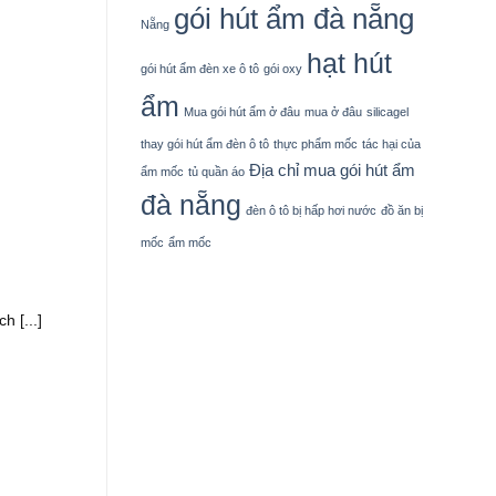
gói hút ẩm đà nẵng
Nẵng
hạt hút
gói hút ẩm đèn xe ô tô
gói oxy
ẩm
Mua gói hút ẩm ở đâu
mua ở đâu
silicagel
thay gói hút ẩm đèn ô tô
thực phẩm mốc
tác hại của
Địa chỉ mua gói hút ẩm
ẩm mốc
tủ quần áo
đà nẵng
đèn ô tô bị hấp hơi nước
đồ ăn bị
mốc
ẩm mốc
 [...]