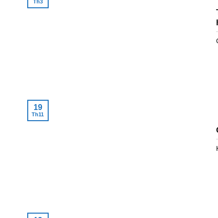
Th3
19
Th11