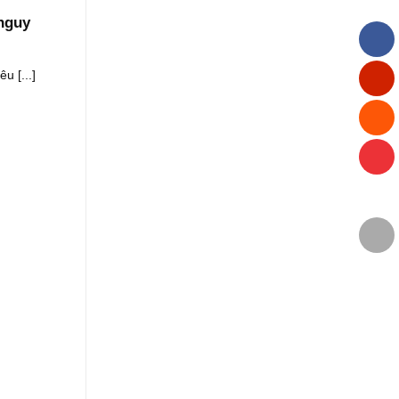
nguy
u [...]