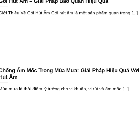
Gói Hút Ẩm – Giải Pháp Bảo Quản Hiệu Quả
Giới Thiệu Về Gói Hút Ẩm Gói hút ẩm là một sản phẩm quan trọng [...]
Chống Ẩm Mốc Trong Mùa Mưa: Giải Pháp Hiệu Quả Với
Hút Ẩm
Mùa mưa là thời điểm lý tưởng cho vi khuẩn, vi rút và ẩm mốc [...]