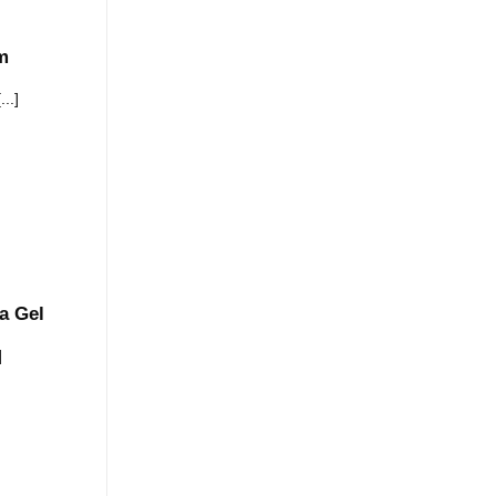
m
..]
a Gel
]