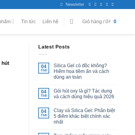
Newsletter
phẩm
Tin tức
Liên hệ
Giỏ hàng /
0
₫
0
Latest Posts
 hút
Silica Gel có độc không?
04
Th8
Hiểm họa tiềm ẩn và cách
dùng an toàn
]
Gói hút oxy là gì? Tác dụng
04
Th8
và cách dùng hiệu quả 2026
Clay và Silica Gel: Phân biệt
04
Th8
5 điểm khác biệt chính xác
nhất