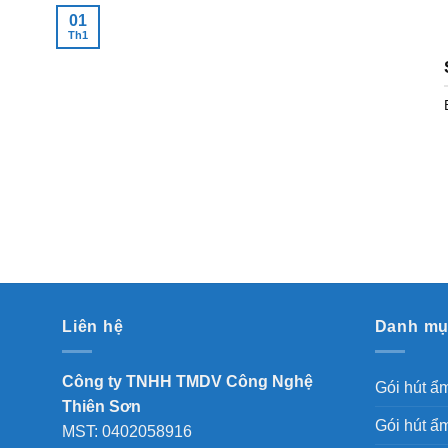
01
Th1
Liên hệ
Danh m
Công ty TNHH TMDV Công Nghệ
Gói hút ẩ
Thiên Sơn
Gói hút ẩm
MST: 0402058916