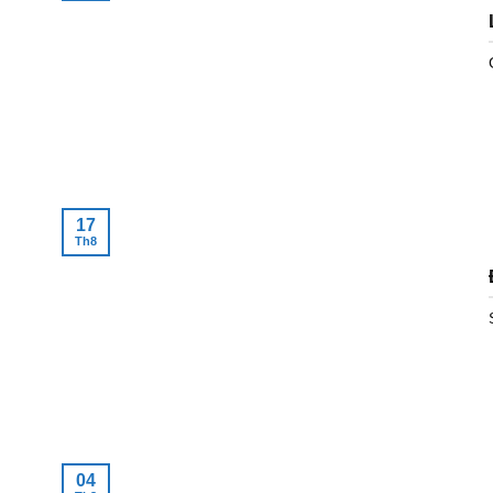
17
Th8
04