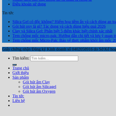
Điều khoản sử dụng
Tin tức
Silica Gel có độc không? Hiểm họa tiềm ẩn và cách dùng an to
Gói hút oxy là gì? Tác dụng và cách dùng hiệu quả 2026
Clay và Silica Gel: Phân biệt 5 điểm khác biệt chính xác nhất
Tem chống mốc micro-pak: Hướng dẫn chi tiết và lưu ý quan t
Tem chống mốc Micro-Pak: Bảo vệ thực phẩm khỏi ẩm mốc 2
Giấy chứng nhận Đăng ký Kinh doanh số 0402058916 do Sở Kế hoạ
Tìm kiếm:
Trang chủ
Giới thiệu
Sản phẩm
Gói hút ẩm Clay
Gói hút ẩm Silicagel
Gói hút ẩm Oxygen
Tin tức
Liên hệ