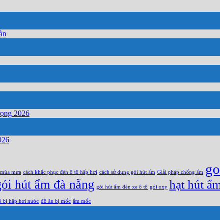
àn
rọng 2026
026
go
 mùa mưa
cách khắc phục đèn ô tô hấp hơi
cách sử dụng gói hút ẩm
Giải pháp chống ẩm
gói hút ẩm đà nẵng
hạt hút ẩ
gói hút ẩm đèn xe ô tô
gói oxy
ô bị hấp hơi nước
đồ ăn bị mốc
ẩm mốc