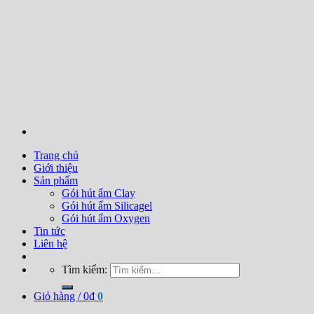
Trang chủ
Giới thiệu
Sản phẩm
Gói hút ẩm Clay
Gói hút ẩm Silicagel
Gói hút ẩm Oxygen
Tin tức
Liên hệ
Tìm kiếm:
Giỏ hàng /
0
₫
0