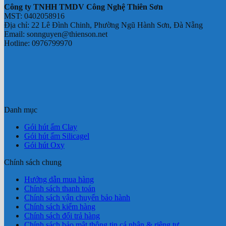
Công ty TNHH TMDV Công Nghệ Thiên Sơn
MST: 0402058916
Địa chỉ: 22 Lê Đình Chinh, Phường Ngũ Hành Sơn, Đà Nẵng
Email: sonnguyen@thienson.net
Hotline: 0976799970
Danh mục
Gói hút ẩm Clay
Gói hút ẩm Silicagel
Gói hút Oxy
Chính sách chung
Hướng dẫn mua hàng
Chính sách thanh toán
Chính sách vận chuyển bảo hành
Chính sách kiểm hàng
Chính sách đổi trả hàng
Chính sách bảo mật thông tin cá nhân & riêng tư