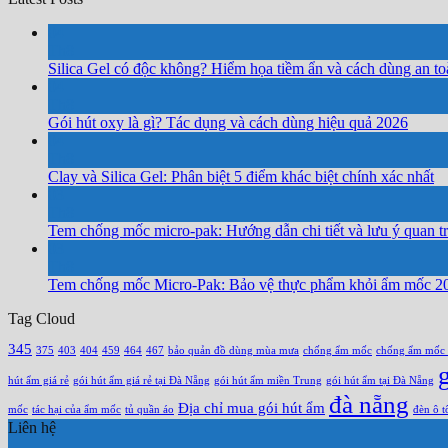
04
Th8
Silica Gel có độc không? Hiểm họa tiềm ẩn và cách dùng an to
04
Th8
Gói hút oxy là gì? Tác dụng và cách dùng hiệu quả 2026
04
Th8
Clay và Silica Gel: Phân biệt 5 điểm khác biệt chính xác nhất
03
Th8
Tem chống mốc micro-pak: Hướng dẫn chi tiết và lưu ý quan t
03
Th8
Tem chống mốc Micro-Pak: Bảo vệ thực phẩm khỏi ẩm mốc 2
Tag Cloud
345
375
403
404
459
464
467
bảo quản đồ dùng mùa mưa
chống ẩm mốc
chống ẩm mốc
hút ẩm giá rẻ
gói hút ẩm giá rẻ tại Đà Nẵng
gói hút ẩm miền Trung
gói hút ẩm tại Đà Nẵng
đà nẵng
Địa chỉ mua gói hút ẩm
mốc
tác hại của ẩm mốc
tủ quần áo
đèn ô t
Liên hệ