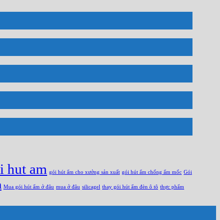
i hut am
gói hút ẩm cho xưởng sản xuất
gói hút ẩm chống ẩm mốc
Gói
m
Mua gói hút ẩm ở đâu
mua ở đâu
silicagel
thay gói hút ẩm đèn ô tô
thực phẩm