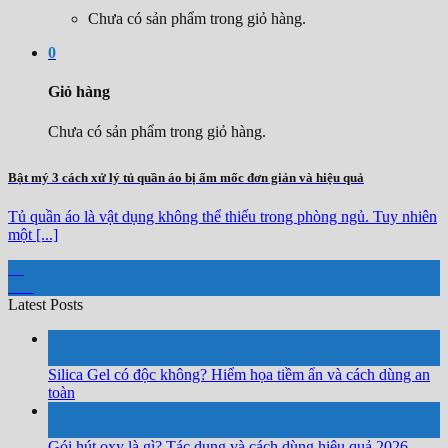
Chưa có sản phẩm trong giỏ hàng.
0
Giỏ hàng
Chưa có sản phẩm trong giỏ hàng.
Bật mý 3 cách xử lý tủ quần áo bị ẩm mốc đơn giản và hiệu quả
Tủ quần áo là vật dụng không thể thiếu trong phòng ngủ. Tuy nhiên
một [...]
04
Th3
Latest Posts
04
Th8
Silica Gel có độc không? Hiểm họa tiềm ẩn và cách dùng an
toàn
04
Th8
Gói hút oxy là gì? Tác dụng và cách dùng hiệu quả 2026