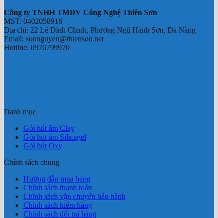
Công ty TNHH TMDV Công Nghệ Thiên Sơn
MST: 0402058916
Địa chỉ: 22 Lê Đình Chinh, Phường Ngũ Hành Sơn, Đà Nẵng
Email: sonnguyen@thienson.net
Hotline: 0976799970
Danh mục
Gói hút ẩm Clay
Gói hút ẩm Silicagel
Gói hút Oxy
Chính sách chung
Hướng dẫn mua hàng
Chính sách thanh toán
Chính sách vận chuyển bảo hành
Chính sách kiểm hàng
Chính sách đổi trả hàng