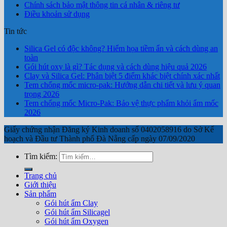
Chính sách bảo mật thông tin cá nhân & riêng tư
Điều khoản sử dụng
Tin tức
Silica Gel có độc không? Hiểm họa tiềm ẩn và cách dùng an
toàn
Gói hút oxy là gì? Tác dụng và cách dùng hiệu quả 2026
Clay và Silica Gel: Phân biệt 5 điểm khác biệt chính xác nhất
Tem chống mốc micro-pak: Hướng dẫn chi tiết và lưu ý quan
trọng 2026
Tem chống mốc Micro-Pak: Bảo vệ thực phẩm khỏi ẩm mốc
2026
Giấy chứng nhận Đăng ký Kinh doanh số 0402058916 do Sở Kế
hoạch và Đầu tư Thành phố Đà Nẵng cấp ngày 07/09/2020
Tìm kiếm:
Trang chủ
Giới thiệu
Sản phẩm
Gói hút ẩm Clay
Gói hút ẩm Silicagel
Gói hút ẩm Oxygen