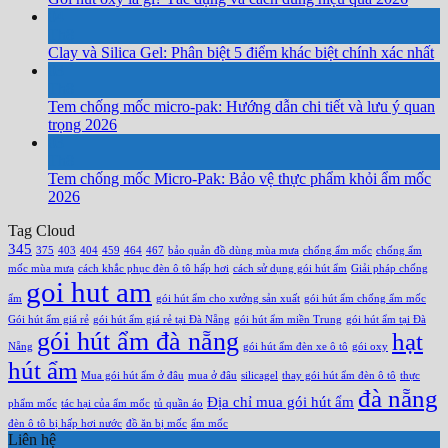
04
Th8
Clay và Silica Gel: Phân biệt 5 điểm khác biệt chính xác nhất
03
Th8
Tem chống mốc micro-pak: Hướng dẫn chi tiết và lưu ý quan
trọng 2026
03
Th8
Tem chống mốc Micro-Pak: Bảo vệ thực phẩm khỏi ẩm mốc
2026
Tag Cloud
345
375
403
404
459
464
467
bảo quản đồ dùng mùa mưa
chống ẩm mốc
chống ẩm
mốc mùa mưa
cách khắc phục đèn ô tô hấp hơi
cách sử dụng gói hút ẩm
Giải pháp chống
goi hut am
ẩm
gói hút ẩm cho xưởng sản xuất
gói hút ẩm chống ẩm mốc
Gói hút ẩm giá rẻ
gói hút ẩm giá rẻ tại Đà Nẵng
gói hút ẩm miền Trung
gói hút ẩm tại Đà
gói hút ẩm đà nẵng
hạt
Nẵng
gói hút ẩm đèn xe ô tô
gói oxy
hút ẩm
Mua gói hút ẩm ở đâu
mua ở đâu
silicagel
thay gói hút ẩm đèn ô tô
thực
đà nẵng
Địa chỉ mua gói hút ẩm
phẩm mốc
tác hại của ẩm mốc
tủ quần áo
đèn ô tô bị hấp hơi nước
đồ ăn bị mốc
ẩm mốc
Liên hệ