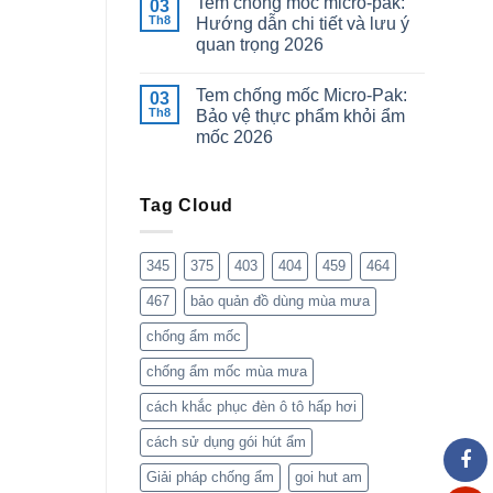
Tem chống mốc micro-pak:
03
Th8
Hướng dẫn chi tiết và lưu ý
quan trọng 2026
Tem chống mốc Micro-Pak:
03
Th8
Bảo vệ thực phẩm khỏi ẩm
mốc 2026
Tag Cloud
345
375
403
404
459
464
467
bảo quản đồ dùng mùa mưa
chống ẩm mốc
chống ẩm mốc mùa mưa
cách khắc phục đèn ô tô hấp hơi
cách sử dụng gói hút ẩm
Giải pháp chống ẩm
goi hut am