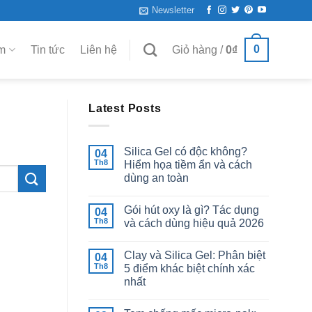
Newsletter
0
m
Tin tức
Liên hệ
Giỏ hàng /
0
₫
Latest Posts
Silica Gel có độc không?
04
Th8
Hiểm họa tiềm ẩn và cách
dùng an toàn
Gói hút oxy là gì? Tác dụng
04
Th8
và cách dùng hiệu quả 2026
Clay và Silica Gel: Phân biệt
04
Th8
5 điểm khác biệt chính xác
nhất