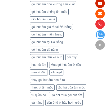
gói hút ẩm cho xưởng sản xuất
gói hút ẩm chống ẩm mốc
Gói hút ẩm giá rẻ
gói hút ẩm giá rẻ tại Đà Nẵng
gói hút ẩm miền Trung
gói hút ẩm tại Đà Nẵng
gói hút ẩm đà nẵng
gói hút ẩm đèn xe ô tô
gói oxy
hạt hút ẩm
Mua gói hút ẩm ở đâu
mua ở đâu
silicagel
thay gói hút ẩm đèn ô tô
thực phẩm mốc
tác hại của ẩm mốc
tủ quần áo
Địa chỉ mua gói hút ẩm
đà nẵng
đèn ô tô bị hấp hơi nước